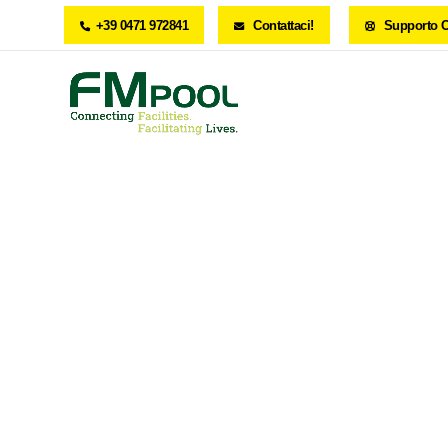
+39 0471 972841
Contattaci!
Supporto C