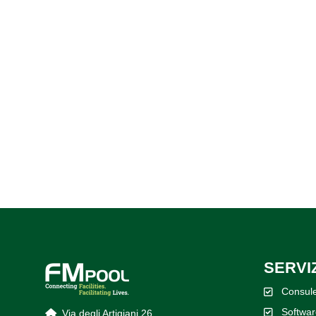
SERVIZ
Consul
Softwar
Via degli Artigiani 26