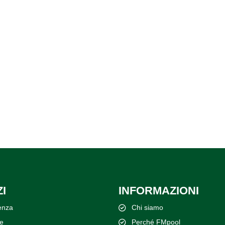
I
INFORMAZIONI
enza
Chi siamo
e
Perché FMpool